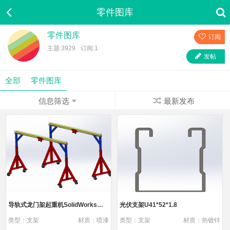
零件图库
零件图库
订阅
主题:3929
订阅:1
发帖
全部
零件图库
信息筛选
最新发布
导轨式龙门架起重机SolidWorks图纸分享（1）
光伏支架U41*52*1.8
类型：支架
材质：喷漆
类型：支架
材质：热镀锌