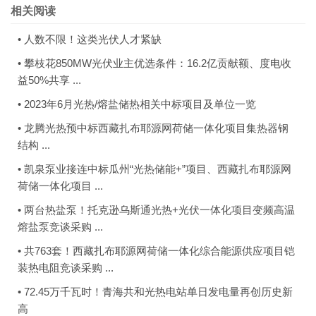
相关阅读
•
人数不限！这类光伏人才紧缺
•
攀枝花850MW光伏业主优选条件：16.2亿贡献额、度电收
益50%共享 ...
•
2023年6月光热/熔盐储热相关中标项目及单位一览
•
龙腾光热预中标西藏扎布耶源网荷储一体化项目集热器钢
结构 ...
•
凯泉泵业接连中标瓜州“光热储能+”项目、西藏扎布耶源网
荷储一体化项目 ...
•
两台热盐泵！托克逊乌斯通光热+光伏一体化项目变频高温
熔盐泵竞谈采购 ...
•
共763套！西藏扎布耶源网荷储一体化综合能源供应项目铠
装热电阻竞谈采购 ...
•
72.45万千瓦时！青海共和光热电站单日发电量再创历史新
高