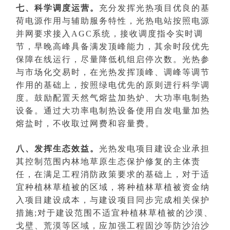
七、科学调度运营。
充分发挥光热项目优良的基
荷电源作用与辅助服务特性，光热电站按照电源
并网要求接入AGC系统，接收调度指令实时调
节，早晚高峰具备满发顶峰能力，其余时段优先
保障在线运行，尽量降低机组启停次数。光热参
与市场化交易时，在光热发挥顶峰、调峰等调节
作用的基础上，按照绿电优先的原则进行科学调
度。鼓励配置天然气熔盐加热炉、大功率电制热
设备。通过大功率电制热设备使用自发电量加热
熔盐时，不收取过网费和容量费。
八、发挥生态效益。
光热发电项目建设企业承担
其控制范围内林地草原生态保护修复的主体责
任，在满足工程消防政策要求的基础上，对于适
宜种植林草植被的区域，将种植林草植被资金纳
入项目建设成本，与建设项目同步完成相关保护
措施;对于建设范围不适宜种植林草植被的沙漠、
戈壁、荒漠等区域，应加强工程固沙等防沙治沙